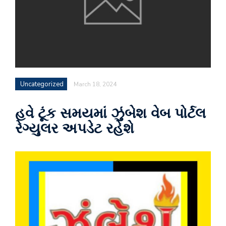
Uncategorized
March 18, 2024
હવે ટૂંક સમયમાં ઝુંબેશ વેબ પોર્ટલ
રેગ્યુલર અપડેટ રહેશે