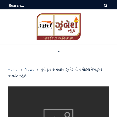
Home
/
News
/
હવે ટૂંક સમયમાં ઝુંબેશ વેબ પોર્ટલ રેગ્યુલર
અપડેટ રહેશે