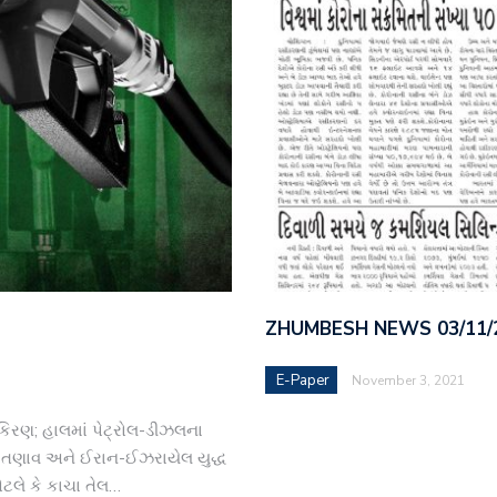
ZHUMBESH NEWS 03/11/
E-Paper
November 3, 2021
 કિરણ; હાલમાં પેટ્રોલ-ડીઝલના
ા તણાવ અને ઈરાન-ઈઝરાયેલ યુદ્ધ
ટલે કે કાચા તેલ…