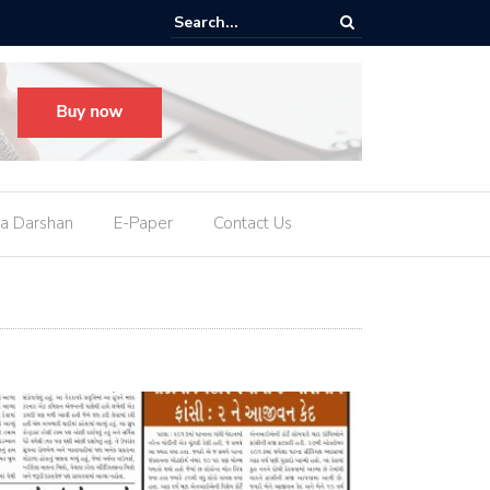
માત્ર 25 દિવસનું તેલ બચ્યું
a Darshan
E-Paper
Contact Us