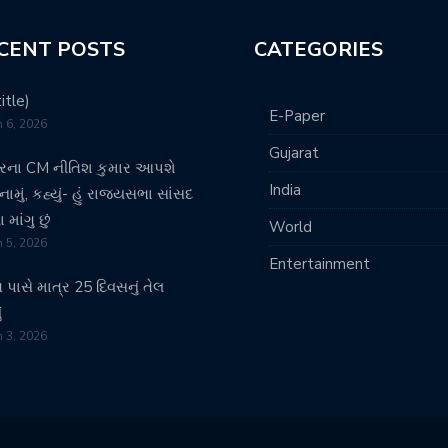
CENT POSTS
CATEGORIES
itle)
E-Paper
 6, 2026
Gujarat
રના CM નીતિશ કુમાર આપશે
India
ામું, કહ્યું- હું રાજ્યસભા સાંસદ
માંગુ છું
World
 5, 2026
Entertainment
 પાસે માત્ર 25 દિવસનું તેલ
ં
 3, 2026