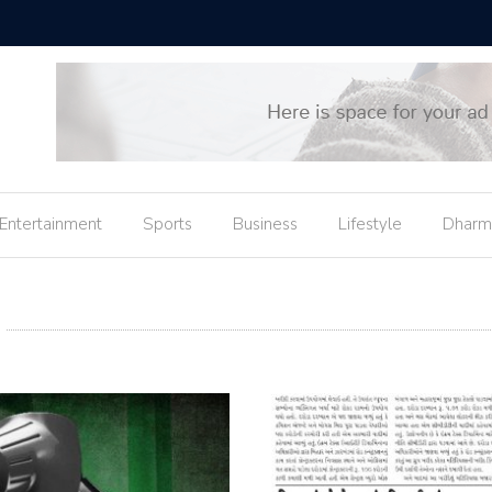
શે રાજીનામું, કહ્યું- હું રાજ્યસભા સાંસદ બનવા માંગુ છું
ભારત પાસે 
Entertainment
Sports
Business
Lifestyle
Dharm