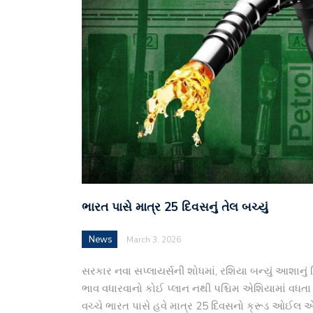
ભારત પાસે માત્ર 25 દિવસનું તેલ બચ્યું
News
March 3, 2026
સરકાર નવા સપ્લાયર્સની શોધમાં, રશિયા બન્યું આશાનું
ભાવ વધારવાનો કોઈ પ્લાન નથી પશ્ચિમ એશિયામાં વધત
વચ્ચે ભારત પાસે હવે માત્ર 25 દિવસનો ક્રૂડ ઓઈલ એ