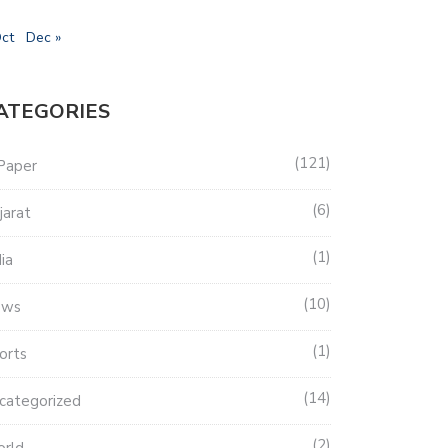
Oct
Dec »
ATEGORIES
121
Paper
6
jarat
1
dia
10
ews
1
orts
14
categorized
2
rld