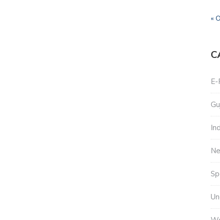
« 
C
E-
Gu
In
N
Sp
Un
Wo