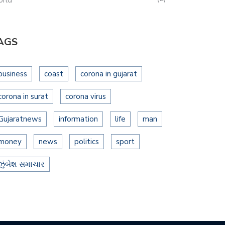
AGS
business
coast
corona in gujarat
corona in surat
corona virus
Gujaratnews
information
life
man
money
news
politics
sport
ઝુંબેશ સમાચાર