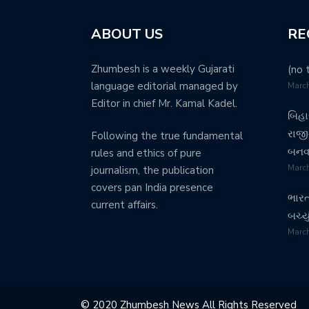
ABOUT US
RE
Zhumbesh is a weekly Gujarati
(no t
language editorial managed by
March
Editor in chief Mr. Kamal Kadel.
બિહા
રાજીન
Following the true fundamental
બનવા 
rules and ethics of pure
March
journalism, the publication
covers pan India presence
ભારત
current affairs.
બચ્યુ
March
© 2020 Zhumbesh News All Rights Reserved