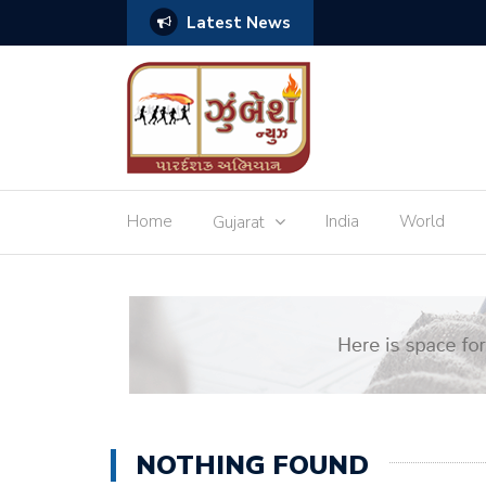
Latest News
ચ્છાઓ
Home
India
World
Gujarat
NOTHING FOUND