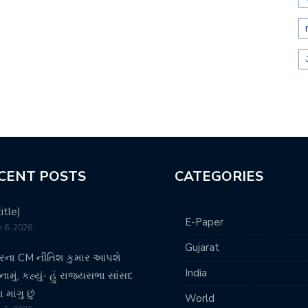
CENT POSTS
CATEGORIES
itle)
E-Paper
 6, 2026
Gujarat
રના CM નીતિશ કુમાર આપશે
India
ામું, કહ્યું- હું રાજ્યસભા સાંસદ
માંગુ છું
World