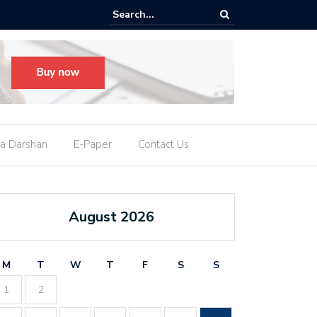
M નીતિશ કુમાર આપશે રાજીનામું, કહ્યું- હું રાજ્યસભા સાંસદ બનવા માંગુ છું
a Darshan
E-Paper
Contact Us
August 2026
M
T
W
T
F
S
S
1
2