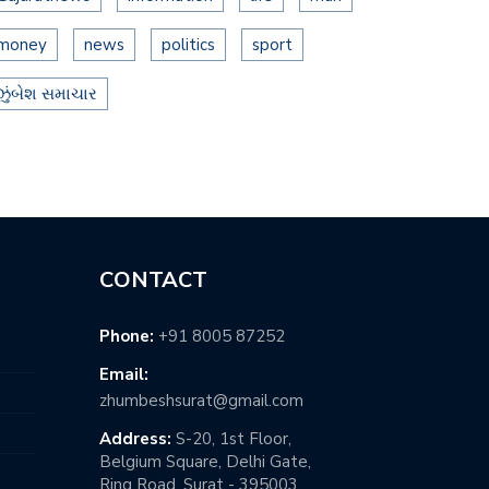
money
news
politics
sport
ઝુંબેશ સમાચાર
CONTACT
Phone:
+91 8005 87252
Email:
zhumbeshsurat@gmail.com
Address:
S-20, 1st Floor,
Belgium Square, Delhi Gate,
Ring Road, Surat - 395003,