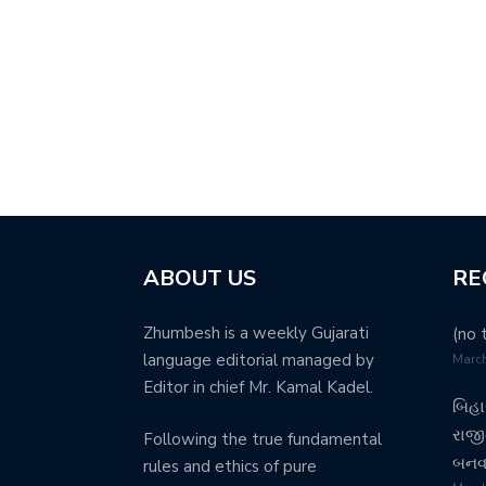
ABOUT US
RE
Zhumbesh is a weekly Gujarati
(no t
language editorial managed by
March
Editor in chief Mr. Kamal Kadel.
બિહા
રાજીન
Following the true fundamental
બનવા 
rules and ethics of pure