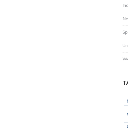
In
N
Sp
Un
Wo
T