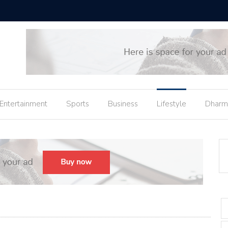
બિહારના C
Entertainment
Sports
Business
Lifestyle
Dharm