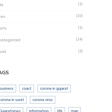
1
dia
10
ews
1
orts
14
categorized
2
rld
AGS
business
coast
corona in gujarat
corona in surat
corona virus
Gujaratnews
information
life
man