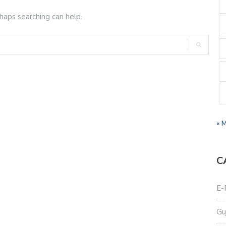
rhaps searching can help.
« 
C
E-
Gu