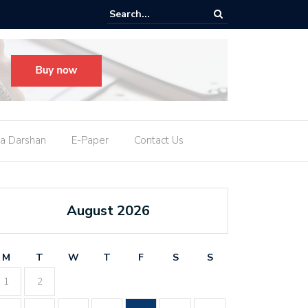
M નીતિશ કુમાર આપશે રાજીનામું, કહ્યું- હું રાજ્યસભા સાંસદ બનવા માંગુ છું
a Darshan
E-Paper
Contact Us
August 2026
M
T
W
T
F
S
S
1
2