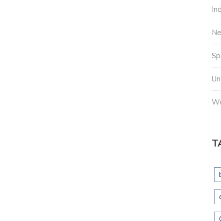
In
N
Sp
Un
Wo
T