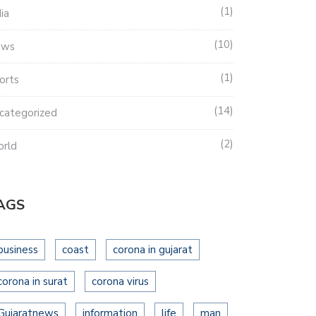
1
dia
10
ews
1
orts
14
categorized
2
rld
AGS
business
coast
corona in gujarat
corona in surat
corona virus
Gujaratnews
information
life
man