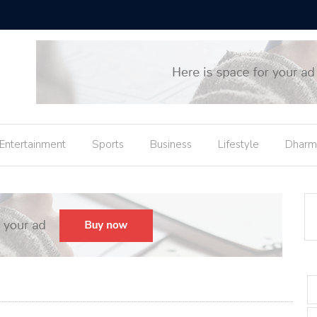
બિહારના C
Entertainment
Sports
Business
Lifestyle
Dharm