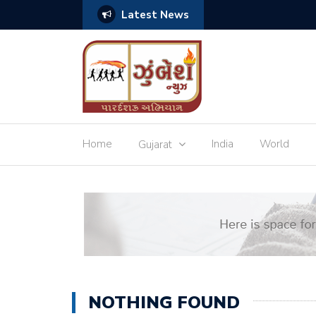
Latest News
ચ્છાઓ
Home
India
World
Gujarat
NOTHING FOUND