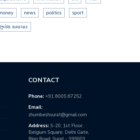
money
news
politics
sport
ઝુંબેશ સમાચાર
CONTACT
Phone:
+91 8005 87252
Email:
zhumbeshsurat@gmail.com
Address:
S-20, 1st Floor,
Belgium Square, Delhi Gate,
Ring Road, Surat - 395003,