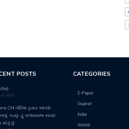
CENT POSTS
CATEGORIES
itle)
E-Paper
 6, 2026
Gujarat
રના CM નીતિશ કુમાર આપશે
India
ામું, કહ્યું- હું રાજ્યસભા સાંસદ
માંગુ છું
World