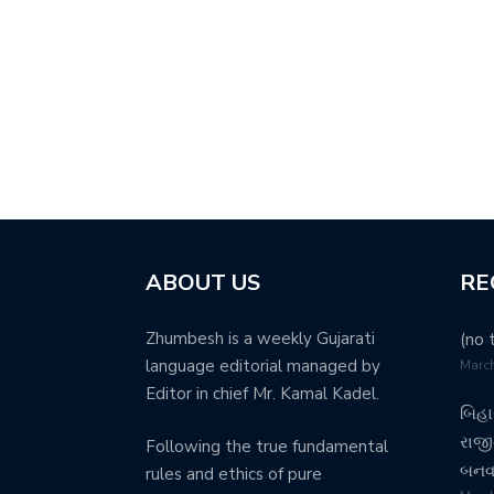
ABOUT US
RE
Zhumbesh is a weekly Gujarati
(no t
language editorial managed by
March
Editor in chief Mr. Kamal Kadel.
બિહા
રાજીન
Following the true fundamental
બનવા 
rules and ethics of pure