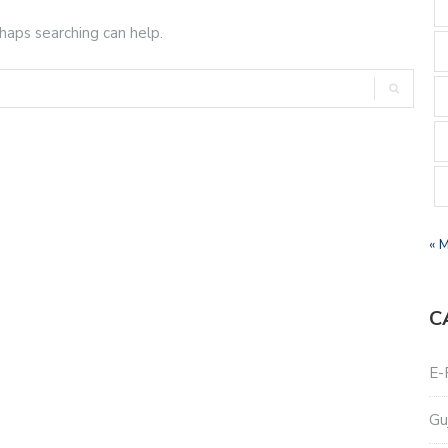
rhaps searching can help.
« 
C
E-
Gu