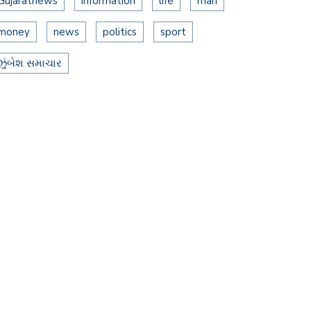
Gujaratnews
information
life
man
money
news
politics
sport
ઝુંબેશ સમાચાર