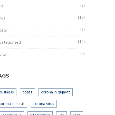
1
dia
10
ews
1
orts
14
categorized
2
rld
AGS
business
coast
corona in gujarat
corona in surat
corona virus