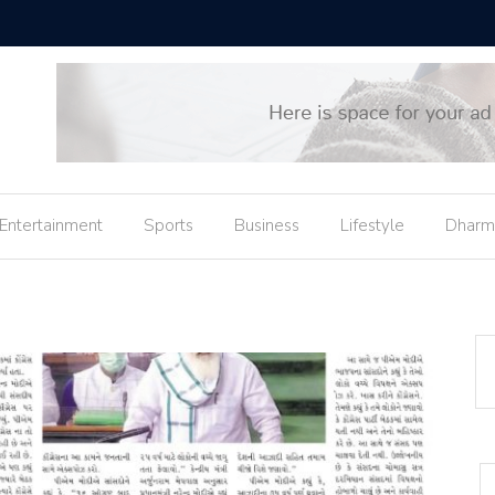
ે રાજીનામું, કહ્યું- હું રાજ્યસભા સાંસદ બનવા માંગુ છું
ભારત પાસે 
Entertainment
Sports
Business
Lifestyle
Dharm