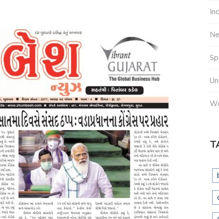
In
N
Sp
Un
Wo
T