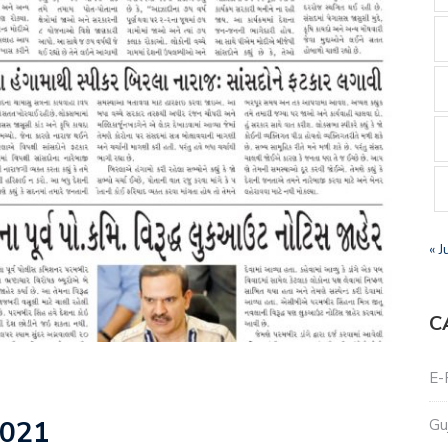
« J
C
E-
2021
Gu