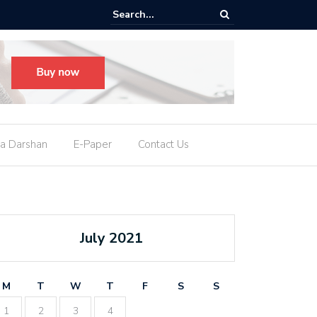
માત્ર 25 દિવસનું તેલ બચ્યું
a Darshan
E-Paper
Contact Us
July 2021
M
T
W
T
F
S
S
1
2
3
4