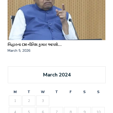
બિહારના CM નીતિશ કુમાર આપશે…
ભ
March 5, 2026
M
March 2024
M
T
W
T
F
S
S
1
2
3
4
5
6
7
8
9
10