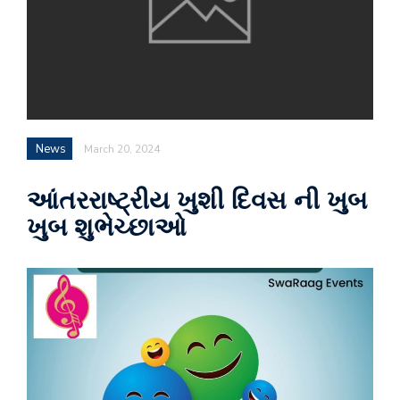
News
March 20, 2024
આંતરરાષ્ટ્રીય ખુશી દિવસ ની ખુબ
ખુબ શુભેચ્છાઓ