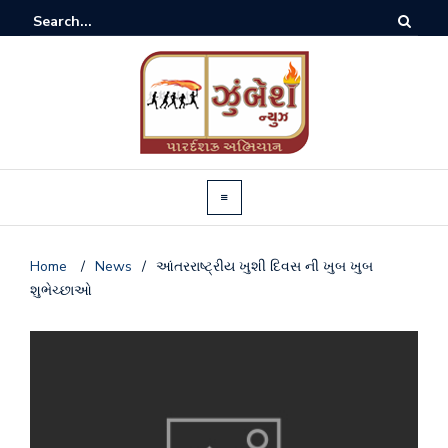
Home
/
News
/
આંતરરાષ્ટ્રીય ખુશી દિવસ ની ખુબ ખુબ
શુભેચ્છાઓ