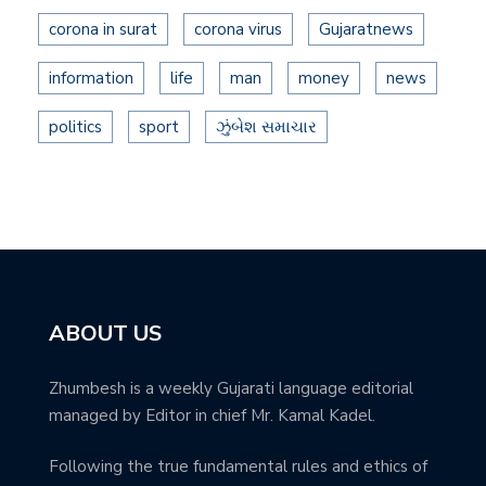
corona in surat
corona virus
Gujaratnews
information
life
man
money
news
politics
sport
ઝુંબેશ સમાચાર
ABOUT US
Zhumbesh is a weekly Gujarati language editorial
managed by Editor in chief Mr. Kamal Kadel.
Following the true fundamental rules and ethics of