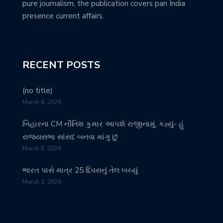
pure journalism, the publication covers pan India
presence current affairs.
RECENT POSTS
(no title)
March 6, 2026
બિહારના CM નીતિશ કુમાર આપશે રાજીનામું, કહ્યું- હું
રાજ્યસભા સાંસદ બનવા માંગુ છું
March 5, 2026
ભારત પાસે માત્ર 25 દિવસનું તેલ બચ્યું
March 3, 2026