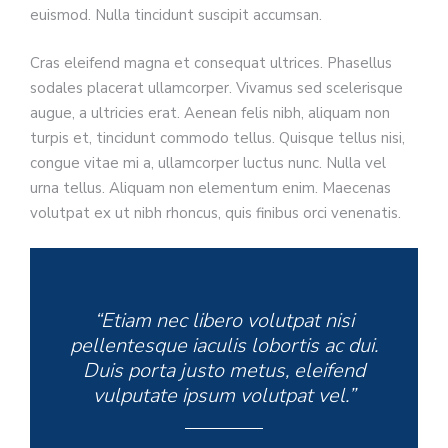
euismod. Nulla tincidunt suscipit accumsan.
Cras eleifend magna et consequat ultrices. Phasellus
sodales placerat ullamcorper. Vivamus sed scelerisque
augue, a ultricies erat. Aenean felis nibh, aliquam non
turpis et, tincidunt commodo tellus. Quisque tellus nisi,
congue vitae mi a, ullamcorper luctus nunc. Nulla vel
urna tellus. Aliquam non elementum enim. Maecenas
volutpat ex ut nibh rhoncus, quis finibus orci venenatis.
“Etiam nec libero volutpat nisi
pellentesque iaculis lobortis ac dui.
Duis porta justo metus, eleifend
vulputate ipsum volutpat vel.”