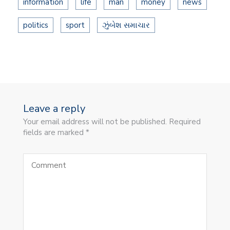
information
life
man
money
news
politics
sport
ઝુંબેશ સમાચાર
Leave a reply
Your email address will not be published. Required
fields are marked *