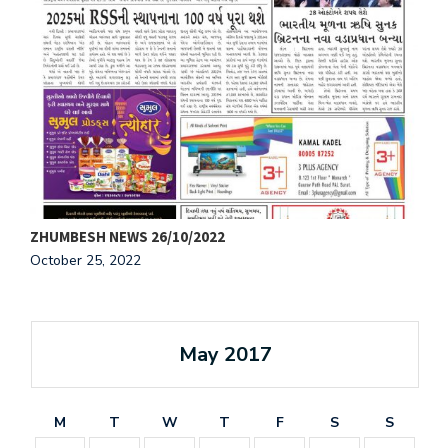
ZHUMBESH NEWS 26/10/2022
Z
October 25, 2022
O
May 2017
M
T
W
T
F
S
S