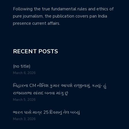
Following the true fundamental rules and ethics of
pure journalism, the publication covers pan India
presence current affairs.
RECENT POSTS
(no title)
March 6, 2026
બિહારના CM નીતિશ કુમાર આપશે રાજીનામું, કહ્યું- હું
રાજ્યસભા સાંસદ બનવા માંગુ છું
March 5, 2026
ભારત પાસે માત્ર 25 દિવસનું તેલ બચ્યું
March 3, 2026