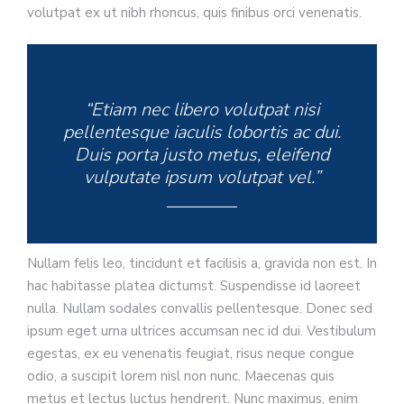
volutpat ex ut nibh rhoncus, quis finibus orci venenatis.
“Etiam nec libero volutpat nisi
pellentesque iaculis lobortis ac dui.
Duis porta justo metus, eleifend
vulputate ipsum volutpat vel.”
Nullam felis leo, tincidunt et facilisis a, gravida non est. In
hac habitasse platea dictumst. Suspendisse id laoreet
nulla. Nullam sodales convallis pellentesque. Donec sed
ipsum eget urna ultrices accumsan nec id dui. Vestibulum
egestas, ex eu venenatis feugiat, risus neque congue
odio, a suscipit lorem nisl non nunc. Maecenas quis
metus et lectus luctus hendrerit. Nunc maximus, enim