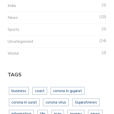
1
India
10
News
1
Sports
14
Uncategorized
2
World
TAGS
business
coast
corona in gujarat
corona in surat
corona virus
Gujaratnews
information
life
man
money
news