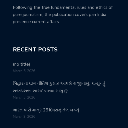
Following the true fundamental rules and ethics of
pure journalism, the publication covers pan India
presence current affairs.
RECENT POSTS
(no title)
March 6, 2026
બિહારના CM નીતિશ કુમાર આપશે રાજીનામું, કહ્યું- હું
રાજ્યસભા સાંસદ બનવા માંગુ છું
March 5, 2026
ભારત પાસે માત્ર 25 દિવસનું તેલ બચ્યું
March 3, 2026