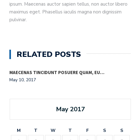
ipsum. Maecenas auctor sapien tellus, non auctor libero
maximus eget. Phasellus iaculis magna non dignissim
pulvinar.
RELATED POSTS
MAECENAS TINCIDUNT POSUERE QUAM, EU…
P
May 10, 2017
M
May 2017
M
T
W
T
F
S
S